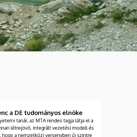
enc a DE tudományos elnöke
etemi tanár, az MTA rendes tagja látja el a
an létrejövő, integrált vezetési modell és
 hogy a nemzetközi versenyben új szintre