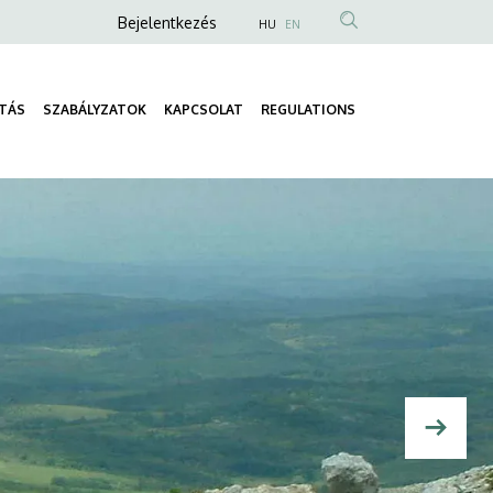
Anonim
Bejelentkezés
HU
EN
Felhasználói
fiók
TÁS
SZABÁLYZATOK
KAPCSOLAT
REGULATIONS
menüje
Fő
navigáció