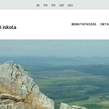
Felső
DE
TTK
TDT
ODT
GEO
navigáció
BEMUTATKOZÁS
OKTA
 iskola