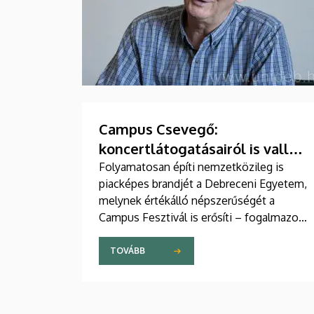
Campus Csevegő:
koncertlátogatásairól is vallott
a rektor és az oktatási elnök
Folyamatosan építi nemzetközileg is
piacképes brandjét a Debreceni Egyetem,
melynek értékálló népszerűségét a
Campus Fesztivál is erősíti – fogalmazott
Bács Zoltán rektor, aki Fenyves Veronika
oktatási elnökkel a Campus TV
TOVÁBB
podcastbeszélgetésében mutatta be az
intézményt. Az egyetemi vezetők azt is
elárulták, mitől annyira népszerű az