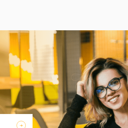
áll. Az általános felvételi eljárás
eredményeiről Fenyves Veronika oktatási
elnök, valamint Ölvetiné Szabó Beáta
beiskolázási és továbbképzési igazgató
számolt be.