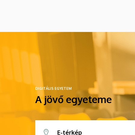
egyetem, és milyen koncertekre
látogattak el a fesztiválon.
DIGITÁLIS EGYETEM
A jövő egyeteme
E-térkép