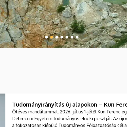
Tudományirányítás új alapokon – Kun Fer
Ötéves mandátummal, 2026. július 1-jétől Kun Ferenc egy
Debreceni Egyetem tudományos elnöki posztját. Az újonn
a fokozatosan kiépülő Tudományos Főigazgatóság célja,