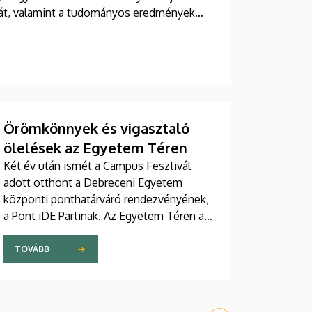
ágát, valamint a tudományos eredmények
Örömkönnyek és vigasztaló
ölelések az Egyetem Téren
Két év után ismét a Campus Fesztivál
adott otthont a Debreceni Egyetem
központi ponthatárváró rendezvényének,
a Pont iDE Partinak. Az Egyetem Téren a
felvételizők együtt izgulhatták végig a
ponthúzás pillanatait, a Debreceni
TOVÁBB
Egyetem legújabb gólyáit az intézmény
vezetői köszöntötték.