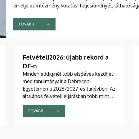
emelje az intézmény kutatási teljesítményét, láthatós
társadalmi és gazdasági hasznosulását.
TOVÁBB
Felvételi2026: újabb rekord a
DE-n
Minden eddiginél több elsőéves kezdheti
meg tanulmányait a Debreceni
Egyetemen a 2026/2027-es tanévben. Az
általános felvételi eljárásban több mint
nyolcezer hallgató nyert felvételt az
intézménybe, ezzel a DE továbbra is őrzi
TOVÁBB
vezető szerepét a legnépszerűbb vidéki
felsőoktatási intézmények között,
országos szinten pedig a második helyen