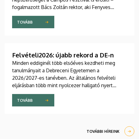
fogalmazott Bács Zoltán rektor, aki Fenyves
Veronika oktatási elnökkel a Campus TV
podcastbeszélgetésében mutatta be az
TOVÁBB
intézményt. Az egyetemi vezetők azt is elárulták,
mitől annyira népszerű az egyetem, és milyen
koncertekre látogattak el a fesztiválon.
Felvételi2026: újabb rekord a DE-n
Minden eddiginél több elsőéves kezdheti meg
tanulmányait a Debreceni Egyetemen a
2026/2027-es tanévben. Az általános felvételi
eljárásban több mint nyolcezer hallgató nyert
felvételt az intézménybe, ezzel a DE továbbra is
őrzi vezető szerepét a legnépszerűbb vidéki
TOVÁBB
felsőoktatási intézmények között, országos
szinten pedig a második helyen áll. Az általános
felvételi eljárás eredményeiről Fenyves Veronika
oktatási elnök, valamint Ölvetiné Szabó Beáta
TOVÁBBI HÍREINK
beiskolázási és továbbképzési igazgató számolt