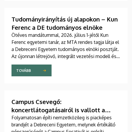
támogató étrend-kiegészítőkig – hamarosan a
boltok polcaira is megérkezhetnek. Részletek a DE
M. Tóth Ildikó Sajtóközpont saját gyártású
Tudományirányítás új alapokon – Kun
tudományos sorozatának legújabb riportjában.
Ferenc a DE tudományos elnöke
Ötéves mandátummal, 2026. július 1-jétől Kun
Ferenc egyetemi tanár, az MTA rendes tagja látja el
a Debreceni Egyetem tudományos elnöki posztját.
Az újonnan létrejövő, integrált vezetési modell és a
fokozatosan kiépülő Tudományos Főigazgatóság
célja, hogy a nemzetközi versenyben új szintre
TOVÁBB
emelje az intézmény kutatási teljesítményét,
láthatóságát, valamint a tudományos eredmények
társadalmi és gazdasági hasznosulását.
Campus Csevegő:
koncertlátogatásairól is vallott a
rektor és az oktatási elnök
Folyamatosan építi nemzetközileg is piacképes
brandjét a Debreceni Egyetem, melynek értékálló
népszerűségét a Campus Fesztivál is erősíti –