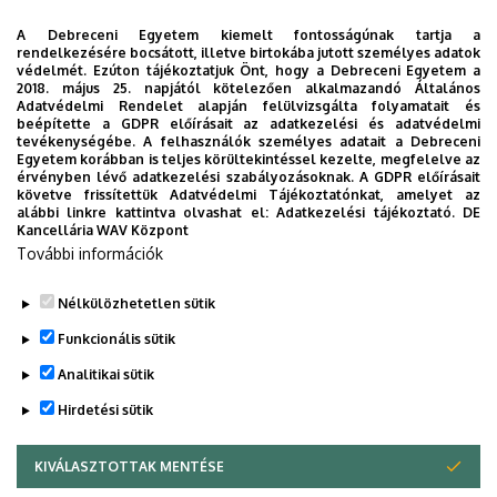
A Debreceni Egyetem kiemelt fontosságúnak tartja a
Engedd meg, hogy figyelmedbe ajánljuk a Debreceni
rendelkezésére bocsátott, illetve birtokába jutott személyes adatok
Egyetem új applikációját, melyet hallgatói számára
védelmét. Ezúton tájékoztatjuk Önt, hogy a Debreceni Egyetem a
2018. május 25. napjától kötelezően alkalmazandó Általános
készített. Az alkalmazás bevezetésével célunk, hogy
Adatvédelmi Rendelet alapján felülvizsgálta folyamatait és
segítsünk eligazodni az egyetemi mindennapokban, a
beépítette a GDPR előírásait az adatkezelési és adatvédelmi
tevékenységébe. A felhasználók személyes adatait a Debreceni
tanulmányaiddal kapcsolatban gyorsan elérhető
Egyetem korábban is teljes körültekintéssel kezelte, megfelelve az
információkat biztosítsunk, útmutatót adjunk az egyetemi
érvényben lévő adatkezelési szabályozásoknak. A GDPR előírásait
követve frissítettük Adatvédelmi Tájékoztatónkat, amelyet az
évek során felmerülő helyzetekkel, kérdésekkel
alábbi linkre kattintva olvashat el:
Adatkezelési tájékoztató.
DE
kapcsolatban, továbbá „zsebközelbe” hozzuk az Egyetem
Kancellária WAV Központ
További információk
és Debrecen város kulturális és sport életét.
Nélkülözhetetlen sütik
Funkcionális sütik
Analitikai sütik
Hirdetési sütik
KIVÁLASZTOTTAK MENTÉSE
WITHDRAW CONSENT