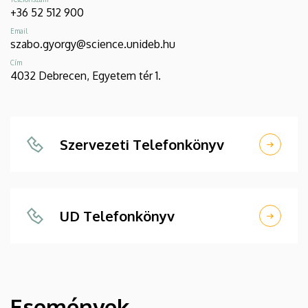
+36 52 512 900
Email
szabo.gyorgy@science.unideb.hu
Cím
4032 Debrecen, Egyetem tér 1.
Szervezeti Telefonkönyv
UD Telefonkönyv
Események