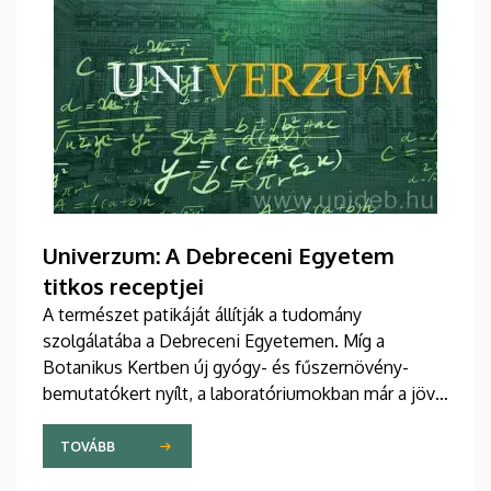
Univerzum: A Debreceni Egyetem
titkos receptjei
A természet patikáját állítják a tudomány
szolgálatába a Debreceni Egyetemen. Míg a
Botanikus Kertben új gyógy- és fűszernövény-
bemutatókert nyílt, a laboratóriumokban már a jövő
természetes gyógyszereit tökéletesítik a kutatók.
A nemzetközileg is elismert debreceni fejlesztések
TOVÁBB
– a bőrbarát rózsakrémtől a normál vércukorszintet