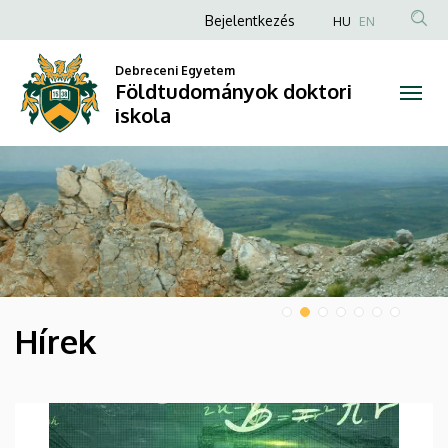
Földtudományok
Anonim
Bejelentkezés
HU
EN
Felhasználói
doktori
Debreceni Egyetem
fiók
Földtudományok doktori
iskola
menüje
iskola
DIAVETÍTÉS
Hírek
HÍREK